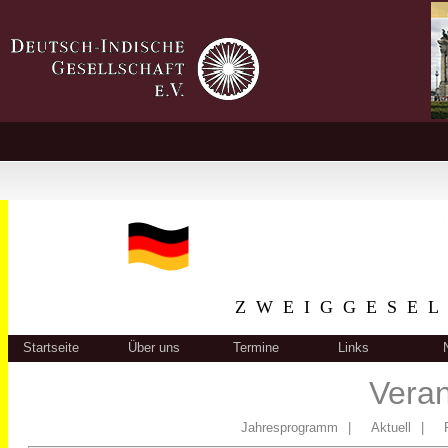
ZWEIGGESEL
Startseite
Über uns
Termine
Links
Veran
Jahresprogramm
|
Aktuell
|